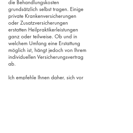
die Behandlungskosten
grundsätzlich selbst tragen. Einige
private Krankenversicherungen
oder Zusatzversicherungen
erstatten Heilpraktikerleistungen
ganz oder teilweise. Ob und in
welchem Umfang eine Erstattung
möglich ist, hängt jedoch von Ihrem
individuellen Versicherungsvertrag
ab.
Ich empfehle Ihnen daher, sich vor
Beginn der Behandlung direkt bei
Ihrer Krankenversicherung über die
jeweiligen Erstattungsbedingungen
zu informieren.
Unabhängig von einer möglichen
Erstattung ist das vereinbarte
Honorar in voller Höhe zu