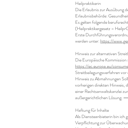
Heilpraktikerin
Die Erlaubnis zur Ausübung de
Erlaubnisbehörde: Gesundhe
Es gelten folgende berufsrech
(Heilpraktikergesetz – HeilprG
Erste Durchführungsverordnun
werden unter:
https://www.ges
Hinweis zur alternativen Strei
Die Europäische Kommission st
https://ec.europa.eu/consume
Streitbeilegungsverfahren v
Hinweis zu Abmahnungen Sollte
vorherigen direkten Hinweis, 
einer Rechtsanwaltskanzlei zu
außergerichtlichen Lösun
Haftung für Inhalte
Als Diensteanbieterin bin ich 
Verpflichtung zur Überwachung