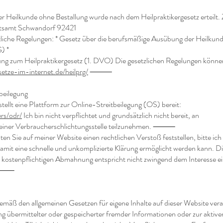
r Heilkunde ohne Bestallung wurde nach dem Heilpraktikergesetz erteilt.
itsamt Schwandorf 92421
tliche Regelungen: * Gesetz über die berufsmäßige Ausübung der Heilkun
) *
g zum Heilpraktikergesetz (1. DVO) Die gesetzlichen Regelungen könne
etze-im-internet.de/heilprg/
⸻
tbeilegung
ellt eine Plattform zur Online-Streitbeilegung (OS) bereit:
rs/odr/
Ich bin nicht verpflichtet und grundsätzlich nicht bereit, an
or einer Verbraucherschlichtungsstelle teilzunehmen. ⸻
n Sie auf meiner Website einen rechtlichen Verstoß feststellen, bitte ic
damit eine schnelle und unkomplizierte Klärung ermöglicht werden kann. D
r kostenpflichtigen Abmahnung entspricht nicht zwingend dem Interesse ei
g. ⸻
gemäß den allgemeinen Gesetzen für eigene Inhalte auf dieser Website vera
 übermittelter oder gespeicherter fremder Informationen oder zur aktiv