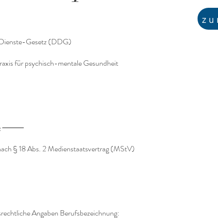
zu
-Dienste-Gesetz (DDG)
Praxis für psychisch-mentale Gesundheit
e
⸻
 nach § 18 Abs. 2 Medienstaatsvertrag (MStV)
srechtliche Angaben Berufsbezeichnung: