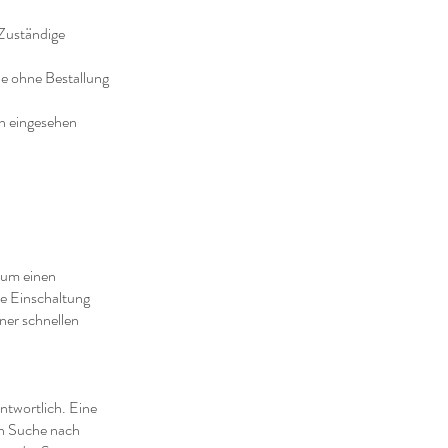
 Zuständige
de ohne Bestallung
n eingesehen
h um einen
ie Einschaltung
ner schnellen
ntwortlich. Eine
en Suche nach