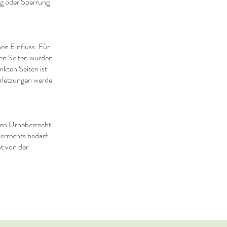
ng oder Sperrung
nen Einfluss. Für
kten Seiten wurden
kten Seiten ist
rletzungen werde
hen Urheberrecht.
errechts bedarf
ht von der