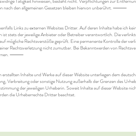
swidrige Tätigkeit hinweisen, besteht nicht. Verpflichtungen zur Entfernu
en nach den allgemeinen Gesetzen bleiben hiervon unberührt. ⸻
nfalls Links zu externen Websites Dritter. Auf deren Inhalte habe ich kei
en ist stets der jeweilige Anbieter oder Betreiber verantwortlich. Die verlin
auf mögliche Rechtsverstöße geprüft. Eine permanente Kontrolle der verlin
einer Rechtsverletzung nicht zumutbar. Bei Bekanntwerden von Rechtsve
ntfernen. ⸻
in erstellten Inhalte und Werke auf dieser Website unterliegen dem deutsc
tung, Verbreitung oder sonstige Nutzung außerhalb der Grenzen des Urheb
ustimmung der jeweiligen Urheberin. Soweit Inhalte auf dieser Website nic
erden die Urheberrechte Dritter beachtet.